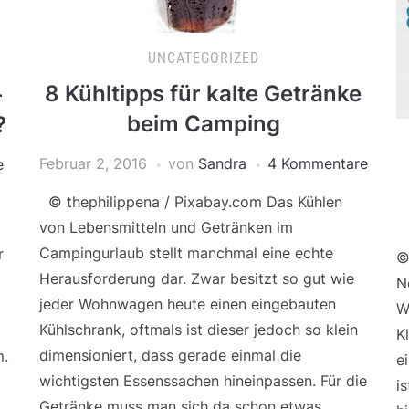
UNCATEGORIZED
8 Kühltipps für kalte Getränke
–
beim Camping
?
Februar 2, 2016
von
Sandra
4 Kommentare
e
© thephilippena / Pixabay.com Das Kühlen
von Lebensmitteln und Getränken im
Campingurlaub stellt manchmal eine echte
r
©
Herausforderung dar. Zwar besitzt so gut wie
N
jeder Wohnwagen heute einen eingebauten
W
Kühlschrank, oftmals ist dieser jedoch so klein
K
dimensioniert, dass gerade einmal die
m.
e
wichtigsten Essenssachen hineinpassen. Für die
i
Getränke muss man sich da schon etwas