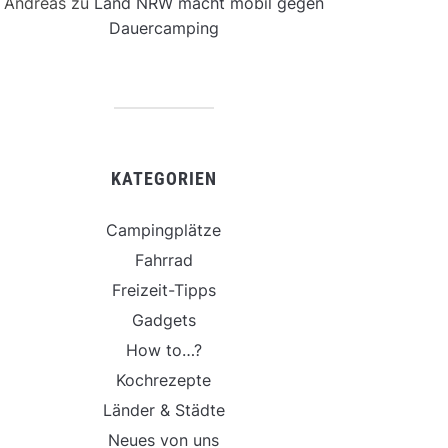
Andreas
zu
Land NRW macht mobil gegen
Dauercamping
KATEGORIEN
Campingplätze
Fahrrad
Freizeit-Tipps
Gadgets
How to…?
Kochrezepte
Länder & Städte
Neues von uns