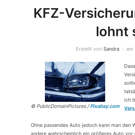
KFZ-Versicheru
lohnt 
Erstellt von
Sandra
am
Dass
Vers
soll
tats
ich 
© PublicDomainPictures /
Pixabay.com
Vers
Ohne passendes Auto jedoch kann man den Wo
andere wahrscheinlich ein größeres Auto vor de