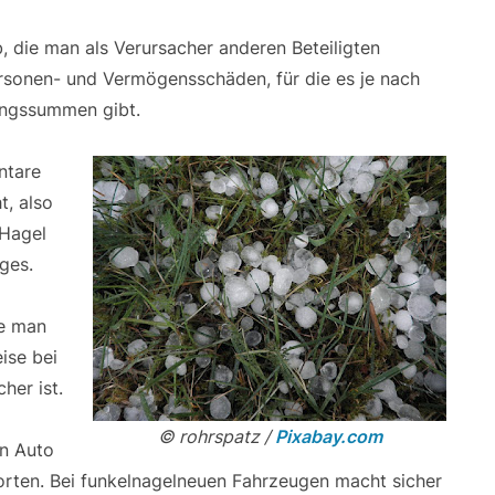
 die man als Verursacher anderen Beteiligten
ersonen- und Vermögensschäden, für die es je nach
ungssummen gibt.
ntare
t, also
 Hagel
ges.
ie man
eise bei
her ist.
© rohrspatz /
Pixabay.com
in Auto
worten. Bei funkelnagelneuen Fahrzeugen macht sicher