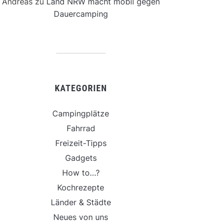
Andreas
zu
Land NRW macht mobil gegen
Dauercamping
KATEGORIEN
Campingplätze
Fahrrad
Freizeit-Tipps
Gadgets
How to…?
Kochrezepte
Länder & Städte
Neues von uns