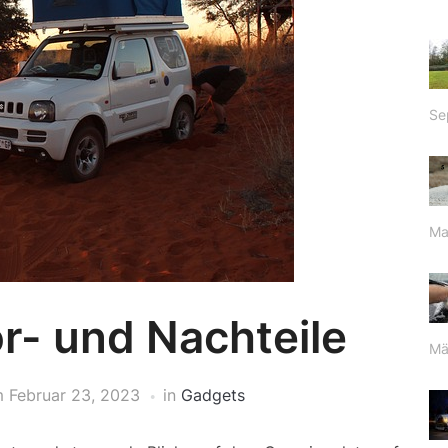
Se
Ma
r- und Nachteile
Mä
m
Februar 23, 2023
in
Gadgets