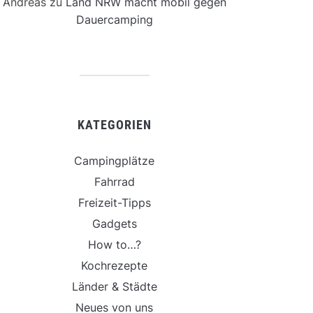
Andreas
zu
Land NRW macht mobil gegen
Dauercamping
KATEGORIEN
Campingplätze
Fahrrad
Freizeit-Tipps
Gadgets
How to…?
Kochrezepte
Länder & Städte
Neues von uns