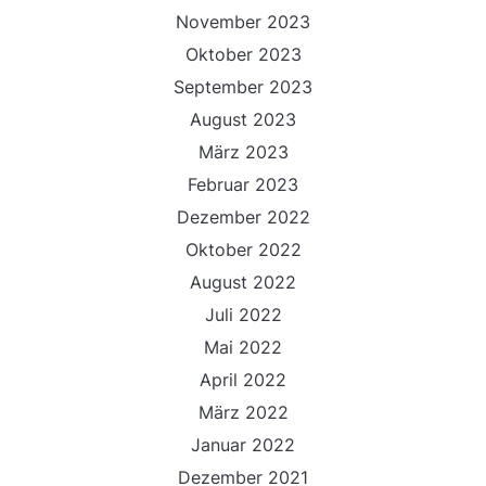
November 2023
Oktober 2023
September 2023
August 2023
März 2023
Februar 2023
Dezember 2022
Oktober 2022
August 2022
Juli 2022
Mai 2022
April 2022
März 2022
Januar 2022
Dezember 2021