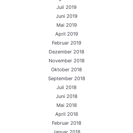
Juli 2019
Juni 2019
Mai 2019
April 2019
Februar 2019
Dezember 2018
November 2018
Oktober 2018
September 2018
Juli 2018
Juni 2018
Mai 2018
April 2018
Februar 2018
Januar 2018