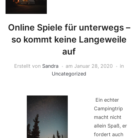
Online Spiele für unterwegs –
so kommt keine Langeweile
auf
Erstellt von
Sandra
am
Januar 28, 2020
in
Uncategorized
Ein echter
Campingtrip
macht nicht
allein Spaß, er
fordert auch