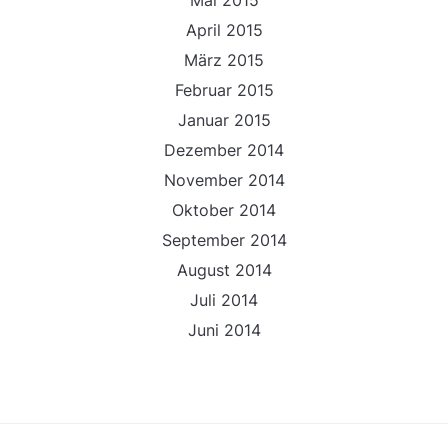
April 2015
März 2015
Februar 2015
Januar 2015
Dezember 2014
November 2014
Oktober 2014
September 2014
August 2014
Juli 2014
Juni 2014