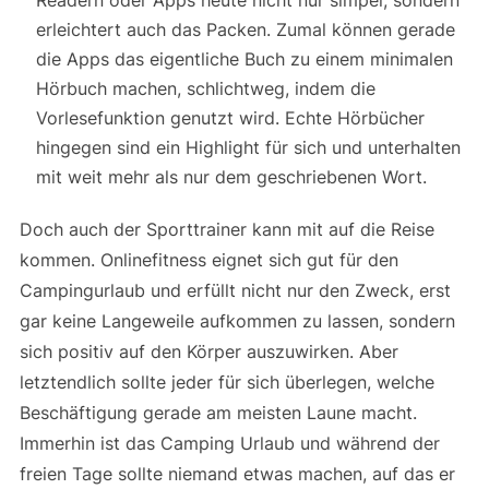
Readern oder Apps heute nicht nur simpel, sondern
erleichtert auch das Packen. Zumal können gerade
die Apps das eigentliche Buch zu einem minimalen
Hörbuch machen, schlichtweg, indem die
Vorlesefunktion genutzt wird. Echte Hörbücher
hingegen sind ein Highlight für sich und unterhalten
mit weit mehr als nur dem geschriebenen Wort.
Doch auch der Sporttrainer kann mit auf die Reise
kommen. Onlinefitness eignet sich gut für den
Campingurlaub und erfüllt nicht nur den Zweck, erst
gar keine Langeweile aufkommen zu lassen, sondern
sich positiv auf den Körper auszuwirken. Aber
letztendlich sollte jeder für sich überlegen, welche
Beschäftigung gerade am meisten Laune macht.
Immerhin ist das Camping Urlaub und während der
freien Tage sollte niemand etwas machen, auf das er