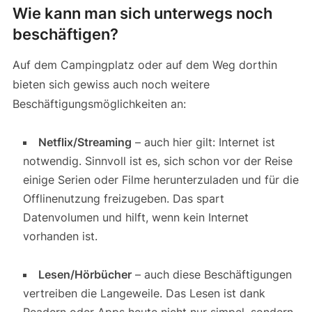
Wie kann man sich unterwegs noch
beschäftigen?
Auf dem Campingplatz oder auf dem Weg dorthin
bieten sich gewiss auch noch weitere
Beschäftigungsmöglichkeiten an:
Netflix/Streaming
– auch hier gilt: Internet ist
notwendig. Sinnvoll ist es, sich schon vor der Reise
einige Serien oder Filme herunterzuladen und für die
Offlinenutzung freizugeben. Das spart
Datenvolumen und hilft, wenn kein Internet
vorhanden ist.
Lesen/Hörbücher
– auch diese Beschäftigungen
vertreiben die Langeweile. Das Lesen ist dank