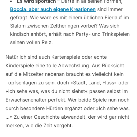
Es wird sportlich
– Darts in all seinen Formen,
Boccia, aber auch eigene Kreationen
sind immer
gefragt. Wie wäre es mit einem üblichen Eierlauf im
Slalom zwischen Zeltheringen vorbei? Was sich
kindisch anhört, erhält nach Party- und Trinkspielen
seinen vollen Reiz.
Natürlich sind auch Kartenspiele oder echte
Kinderspiele eine tolle Abwechslung. Aus Rücksicht
auf die Mitzelter nebenan braucht es vielleicht kein
Topfschlagen zu sein, doch »Stadt, Land, Fluss« oder
»Ich sehe was, was du nicht siehst« passen selbst im
Erwachsenenalter perfekt. Wer beide Spiele nun noch
durch besondere Hürden ergänzt oder »Ich sehe was,
…« Zu einer Geschichte abwandelt, der wird gar nicht
merken, wie die Zeit vergeht.