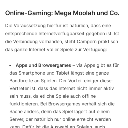
Online-Gaming: Mega Moolah und Co.
Die Voraussetzung hierfür ist natürlich, dass eine
entsprechende Internetverfügbarkeit gegeben ist. Ist
die Verbindung vorhanden, steht Campern praktisch
das ganze Internet voller Spiele zur Verfügung:
Apps und Browsergames
– via Apps gibt es für
das Smartphone und Tablet längst eine ganze
Bandbreite an Spielen. Der Vorteil einiger dieser
Vertreter ist, dass das Internet nicht immer aktiv
sein muss, da etliche Spiele auch offline
funktionieren. Bei Browsergames verhält sich die
Sache anders, denn das Spiel lagert auf einem
Server, der natürlich nur online erreicht werden
kann. Dafür ist die Auswahl an Spielen, auch