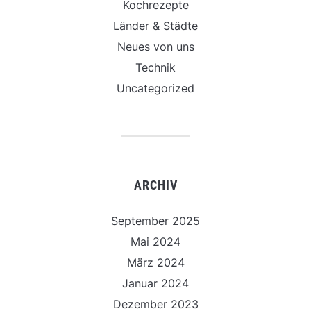
Kochrezepte
Länder & Städte
Neues von uns
Technik
Uncategorized
ARCHIV
September 2025
Mai 2024
März 2024
Januar 2024
Dezember 2023