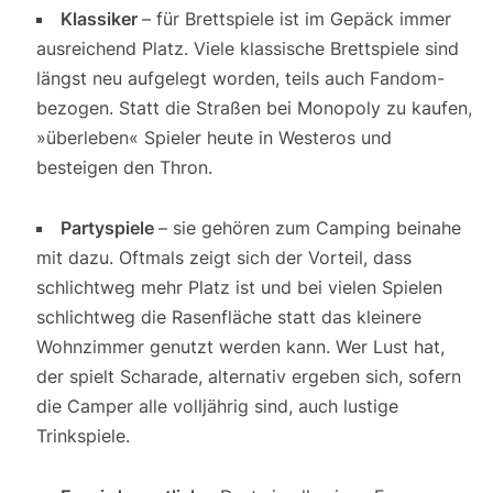
Klassiker
– für Brettspiele ist im Gepäck immer
ausreichend Platz. Viele klassische Brettspiele sind
längst neu aufgelegt worden, teils auch Fandom-
bezogen. Statt die Straßen bei Monopoly zu kaufen,
»überleben« Spieler heute in Westeros und
besteigen den Thron.
Partyspiele
– sie gehören zum Camping beinahe
mit dazu. Oftmals zeigt sich der Vorteil, dass
schlichtweg mehr Platz ist und bei vielen Spielen
schlichtweg die Rasenfläche statt das kleinere
Wohnzimmer genutzt werden kann. Wer Lust hat,
der spielt Scharade, alternativ ergeben sich, sofern
die Camper alle volljährig sind, auch lustige
Trinkspiele.