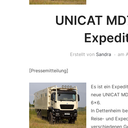
UNICAT MD7
Expedi
Erstellt von
Sandra
am
A
[Pressemitteilung]
Es ist ein Expedi
neue UNICAT MD7
6×6.
In Dettenheim be
Reise- und Expedi
verschiedenen G