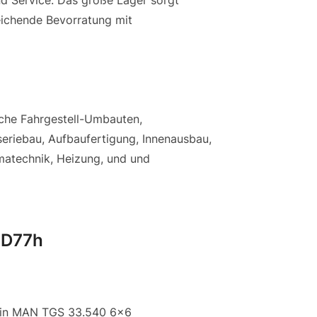
und Service. Das große Lager sorgt
reichende Bevorratung mit
eiche Fahrgestell-Umbauten,
seriebau, Aufbaufertigung, Innenausbau,
limatechnik, Heizung, und und
MD77h
ein MAN TGS 33.540 6×6