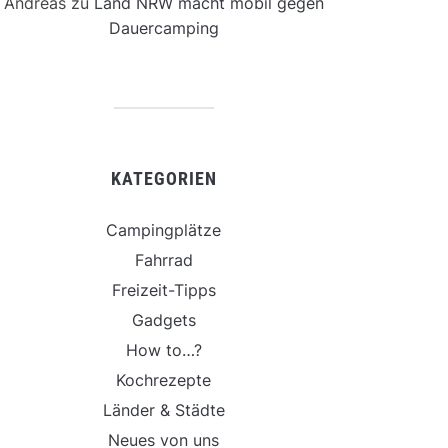
Andreas
zu
Land NRW macht mobil gegen
Dauercamping
KATEGORIEN
Campingplätze
Fahrrad
Freizeit-Tipps
Gadgets
How to…?
Kochrezepte
Länder & Städte
Neues von uns