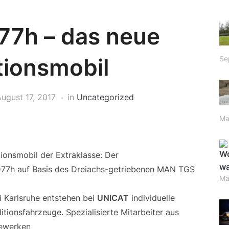
7h – das neue
tionsmobil
Se
ugust 17, 2017
in
Uncategorized
Ma
tionsmobil der Extraklasse: Der
7h auf Basis des Dreiachs-getriebenen MAN TGS
Mä
i Karlsruhe entstehen bei
UNICAT
individuelle
tionsfahrzeuge. Spezialisierte Mitarbeiter aus
ewerken